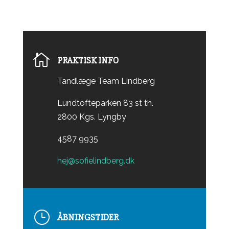

PRAKTISK INFO
Tandlæge Team Lindberg
Lundtofteparken 83 st th.
2800 Kgs. Lyngby
4587 9935
hej@sofielindberg.dk
}
ÅBNINGSTIDER