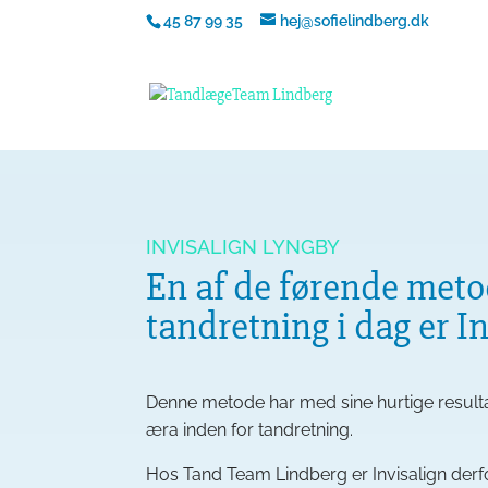
45 87 99 35
hej@sofielindberg.dk
INVISALIGN LYNGBY
En af de førende meto
tandretning i dag er In
Denne metode har med sine hurtige resul
æra inden for tandretning.
Hos Tand Team Lindberg er Invisalign derf