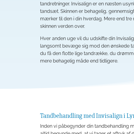
tandretninger. Invisalign er en næsten usynli
tandsæt. Skinnen er behagelig, gennemsigtig
mærker til den i din hverdag. Mere end tre
skinnen verden over.
Hver anden uge vil du udskifte din Invisali
langsomt bevæge sig mod den ønskede ta
du få den flotte lige tandrække, du drøm
mere behagelig måde end tidligere.
Tandbehandling med Invisalign i L
Inden vi påbegynder din tandbehandling med
altid begynde med, at vi tager et aftryk af 