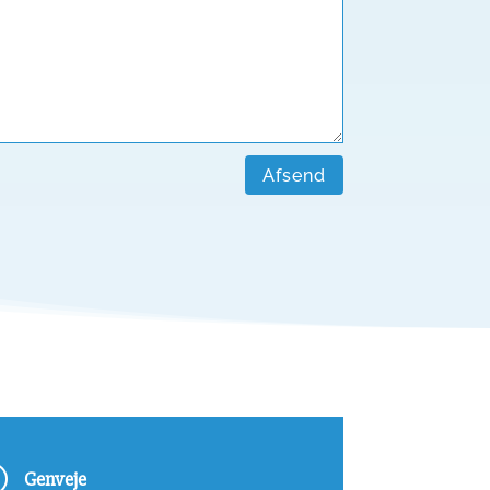
Afsend
A
Genveje