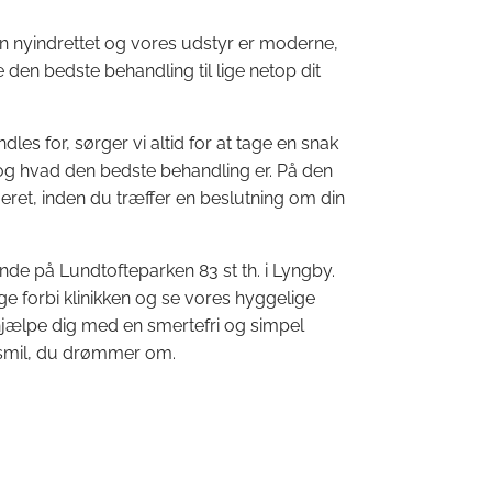
en nyindrettet og vores udstyr er moderne,
 den bedste behandling til lige netop dit
es for, sørger vi altid for at tage en snak
g hvad den bedste behandling er. På den
eret, inden du træffer en beslutning om din
ende på Lundtofteparken 83 st th. i Lyngby.
ge forbi klinikken og se vores hyggelige
t hjælpe dig med en smertefri og simpel
t smil, du drømmer om.