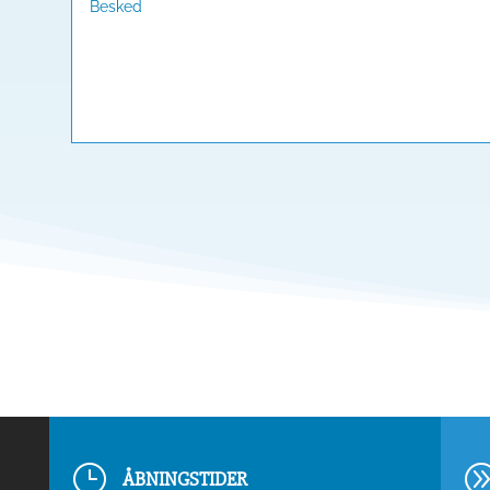
}
ÅBNINGSTIDER