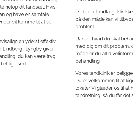
tte netop dit tandsæt. Hvis
Derfor er tandlægeklinikk
splan og have en samtale
på den måde kan vi tilbyde
nder vil komme til at se
problem.
Uanset hvad du skal behandl
nvisalign en yderst effektiv
med dig om dit problem, o
Lindberg i Lyngby giver
måde er du altid velinform
andling, du kan være tryg
behandling.
et lige smil.
Vores tandklinik er beligg
Du er velkommen til at kig
lokaler. Vi glæder os til a
tandretning, så du får de