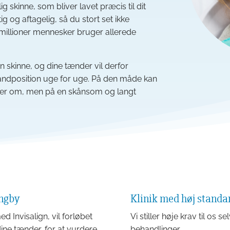
g skinne, som bliver lavet præcis til dit
 og aftagelig, så du stort set ikke
 millioner mennesker bruger allerede
gn skinne, og dine tænder vil derfor
ndposition uge for uge. På den måde kan
mer om, men på en skånsom og langt
yngby
Klinik med høj standa
 Invisalign, vil forløbet
Vi stiller høje krav til os s
dine tænder, for at vurdere,
behandlinger.